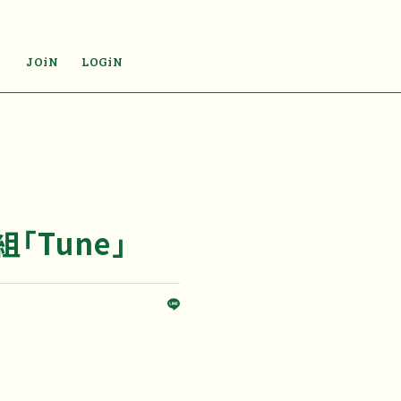
JOiN
LOGiN
「Tune」