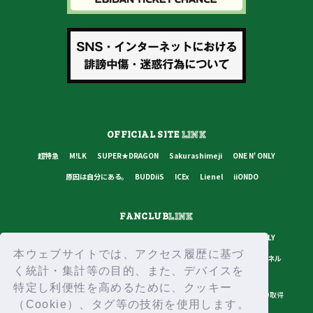
OFFICIAL SITE
LINK
超特急
M!LK
SUPER★DRAGON
Sakurashimeji
ONE N' ONLY
原因は自分にある。
BUDDiiS
ICEx
Lienel
iiONDO
FANCLUB
LINK
超特急
M!LK
SUPER★DRAGON
Sakurashimeji
ONE N' ONLY
本ウェブサイトでは、アクセス履歴に基づ
原因は自分にある。
BUDDiiS
ICEx
Lienel
スターダストチャンネル
く統計・集計等の目的、また、デバイスを
特定し利便性を高めるために、クッキー
プライバシーポリシー
ご利用規約
推奨環境
ヘルプ・お問い合わせ
ID取得
（Cookie）、タグ等の技術を使用します。