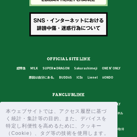
OFFICIAL SITE
LINK
超特急
M!LK
SUPER★DRAGON
Sakurashimeji
ONE N' ONLY
原因は自分にある。
BUDDiiS
ICEx
Lienel
iiONDO
FANCLUB
LINK
超特急
M!LK
SUPER★DRAGON
Sakurashimeji
ONE N' ONLY
本ウェブサイトでは、アクセス履歴に基づ
原因は自分にある。
BUDDiiS
ICEx
Lienel
スターダストチャンネル
く統計・集計等の目的、また、デバイスを
特定し利便性を高めるために、クッキー
プライバシーポリシー
ご利用規約
推奨環境
ヘルプ・お問い合わせ
ID取得
（Cookie）、タグ等の技術を使用します。