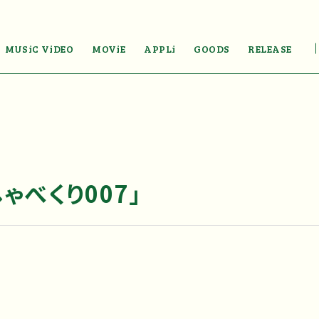
MUSiC ViDEO
MOViE
APPLi
GOODS
RELEASE
ゃべくり007」
送