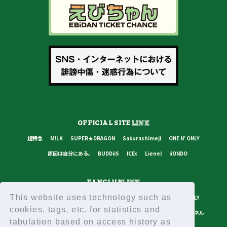
OFFICIAL SITE
LINK
超特急
M!LK
SUPER★DRAGON
Sakurashimeji
ONE N' ONLY
原因は自分にある。
BUDDiiS
ICEx
Lienel
iiONDO
FANCLUB
LINK
This website uses technology such as
超特急
M!LK
SUPER★DRAGON
Sakurashimeji
ONE N' ONLY
cookies, tags, etc. for statistics and
原因は自分にある。
BUDDiiS
ICEx
Lienel
スターダストチャンネル
tabulation based on access history as