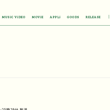
MUSiC ViDEO
MOViE
APPLi
GOODS
RELEASE
～25時29分 放送