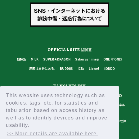
OFFICIAL SITE
LINK
超特急
M!LK
SUPER★DRAGON
Sakurashimeji
ONE N' ONLY
原因は自分にある。
BUDDiiS
ICEx
Lienel
iiONDO
FANCLUB
LINK
This website uses technology such as
超特急
M!LK
SUPER★DRAGON
Sakurashimeji
ONE N' ONLY
cookies, tags, etc. for statistics and
原因は自分にある。
BUDDiiS
ICEx
Lienel
スターダストチャンネル
tabulation based on access history as
well as to identify devices and improve
プライバシーポリシー
ご利用規約
推奨環境
ヘルプ・お問い合わせ
ID取得
usability.
ログイン
>> More details are available here.