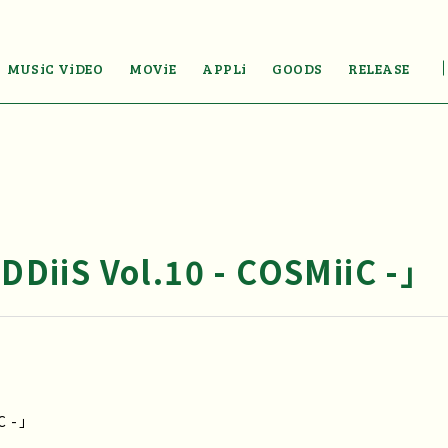
MUSiC ViDEO
MOViE
APPLi
GOODS
RELEASE
iiS Vol.10 - COSMiiC -」
C -」