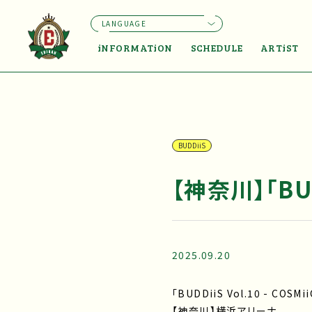
LANGUAGE
iNFORMATiON
SCHEDULE
ARTiST
BUDDiiS
【神奈川】「BUDD
2025.09.20
「BUDDiiS Vol.10 - COSMii
【神奈川】横浜アリーナ