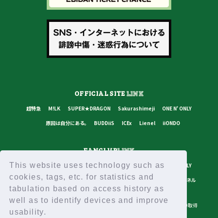
OFFICIAL SITE
LINK
超特急
M!LK
SUPER★DRAGON
Sakurashimeji
ONE N' ONLY
原因は自分にある。
BUDDiiS
ICEx
Lienel
iiONDO
FANCLUB
LINK
This website uses technology such as
超特急
M!LK
SUPER★DRAGON
Sakurashimeji
ONE N' ONLY
cookies, tags, etc. for statistics and
原因は自分にある。
BUDDiiS
ICEx
Lienel
スターダストチャンネル
tabulation based on access history as
well as to identify devices and improve
プライバシーポリシー
ご利用規約
推奨環境
ヘルプ・お問い合わせ
ID取得
usability.