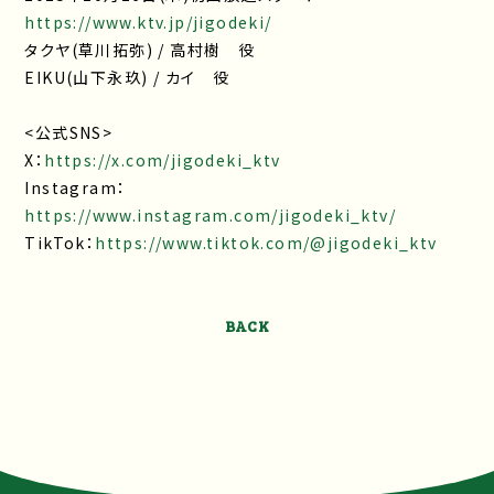
https://www.ktv.jp/jigodeki/
タクヤ(草川拓弥) / 高村樹 役
EIKU(山下永玖) / カイ 役
<公式SNS>
X：
https://x.com/jigodeki_ktv
Instagram：
https://www.instagram.com/jigodeki_ktv/
TikTok：
https://www.tiktok.com/@jigodeki_ktv
BACK