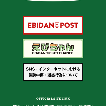
OFFICIAL SITE
LINK
超特急
M!LK
SUPER★DRAGON
Sakurashimeji
ONE N' ONLY