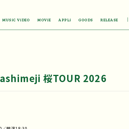
MUSiC ViDEO
MOViE
APPLi
GOODS
RELEASE
ashimeji 桜TOUR 2026
0／開演18:30