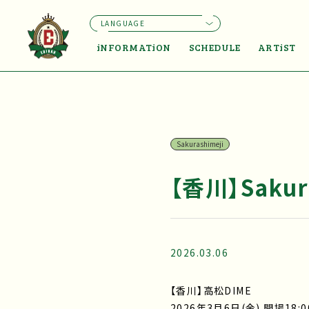
LANGUAGE
iNFORMATiON
SCHEDULE
ARTiST
Sakurashimeji
【香川】Sakur
2026.03.06
【香川】高松DIME
2026年3月6日(金) 開場18:0