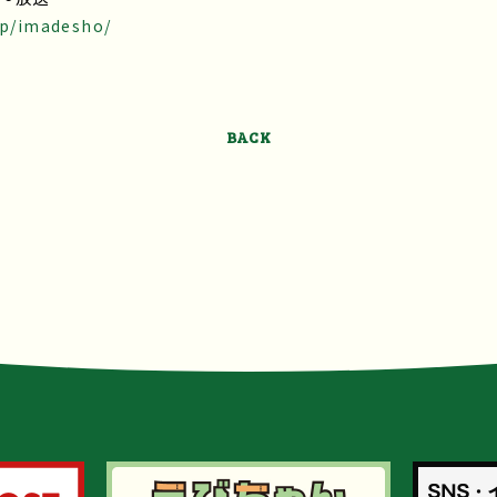
jp/imadesho/
BACK