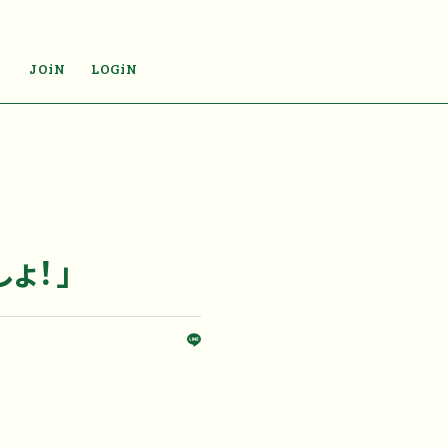
JOiN
LOGiN
ょ！」