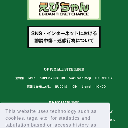
OFFICIAL SITE
LINK
超特急
M!LK
SUPER★DRAGON
Sakurashimeji
ONE N' ONLY
原因は自分にある。
BUDDiiS
ICEx
Lienel
iiONDO
FANCLUB
LINK
This website uses technology such as
超特急
M!LK
SUPER★DRAGON
Sakurashimeji
ONE N' ONLY
cookies, tags, etc. for statistics and
原因は自分にある。
BUDDiiS
ICEx
Lienel
スターダストチャンネル
tabulation based on access history as